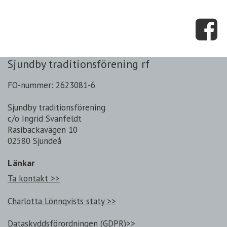
Sjundby traditionsförening rf
FO-nummer: 2623081-6
Sjundby traditionsförening
c/o Ingrid Svanfeldt
Rasibackavägen 10
02580 Sjundeå
Länkar
Ta kontakt >>
Charlotta Lönnqvists staty >>
Dataskyddsförordningen (GDPR)>>