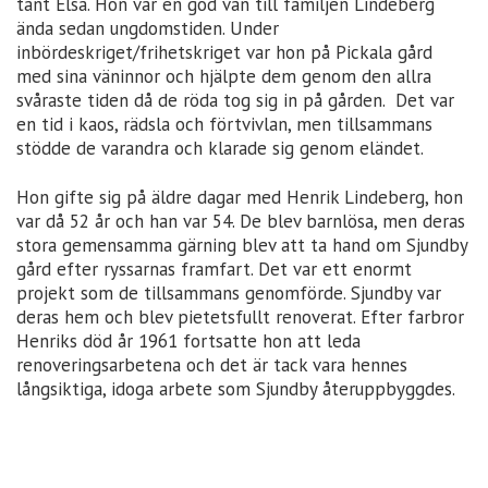
tant Elsa. Hon var en god vän till familjen Lindeberg
ända sedan ungdomstiden. Under
inbördeskriget/frihetskriget var hon på Pickala gård
med sina väninnor och hjälpte dem genom den allra
svåraste tiden då de röda tog sig in på gården. Det var
en tid i kaos, rädsla och förtvivlan, men tillsammans
stödde de varandra och klarade sig genom eländet.
Hon gifte sig på äldre dagar med Henrik Lindeberg, hon
var då 52 år och han var 54. De blev barnlösa, men deras
stora gemensamma gärning blev att ta hand om Sjundby
gård efter ryssarnas framfart. Det var ett enormt
projekt som de tillsammans genomförde. Sjundby var
deras hem och blev pietetsfullt renoverat. Efter farbror
Henriks död år 1961 fortsatte hon att leda
renoveringsarbetena och det är tack vara hennes
långsiktiga, idoga arbete som Sjundby återuppbyggdes.