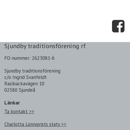
Sjundby traditionsförening rf
FO-nummer: 2623081-6
Sjundby traditionsförening
c/o Ingrid Svanfeldt
Rasibackavägen 10
02580 Sjundeå
Länkar
Ta kontakt >>
Charlotta Lönnqvists staty >>