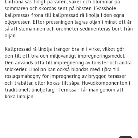
Linfröna sås tidigt på våren, växer och blommar på
sommaren och skördas sent på hösten. I Vassböle
kallpressas fröna till kallpressad rå linolja i den egna
oljepressen. Efter pressningen lagras oljan i minst ett år
så att slemämnen och orenheter sedimenteras bort från
oljan.
Kallpressad rå linolja tränger bra in i virke, vilket gör
den till ett bra och miljövänligt impregneringsmedel.
Den används ofta till impregnering av fönster och andra
snickerier. Linoljan kan också blandas med tjära till
roslagsmahogny för impregnering av bryggor, terasser
och träbåtar, eller kokas till såpa. Huvudkomponenten i
traditionell linoljefärg - fernissa - får man genom att
koka linoljan.