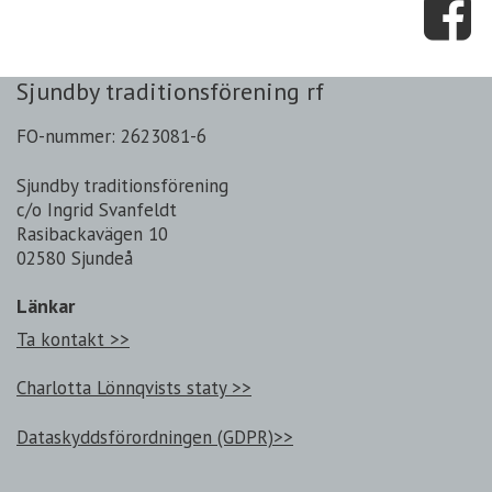
Sjundby traditionsförening rf
FO-nummer: 2623081-6
Sjundby traditionsförening
c/o Ingrid Svanfeldt
Rasibackavägen 10
02580 Sjundeå
Länkar
Ta kontakt >>
Charlotta Lönnqvists staty >>
Dataskyddsförordningen (GDPR)>>