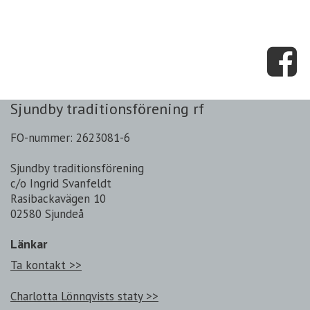
Sjundby traditionsförening rf
FO-nummer: 2623081-6
Sjundby traditionsförening
c/o Ingrid Svanfeldt
Rasibackavägen 10
02580 Sjundeå
Länkar
Ta kontakt >>
Charlotta Lönnqvists staty >>