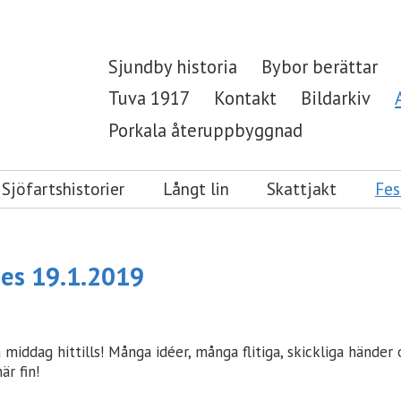
Sjundby historia
Bybor berättar
Tuva 1917
Kontakt
Bildarkiv
Porkala återuppbyggnad
Sjöfartshistorier
Långt lin
Skattjakt
Fes
des 19.1.2019
a middag hittills! Många idéer, många flitiga, skickliga hände
är fin!