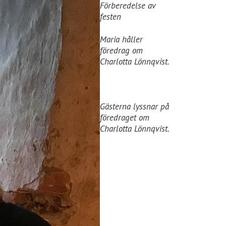
Förberedelse av
festen
Maria håller
föredrag om
Charlotta Lönnqvist.
Gästerna lyssnar på
föredraget om
Charlotta Lönnqvist.