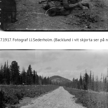
.7.1917. Fotograf J.J.Sederholm. (Backlund i vit skjorta ser på 