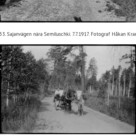
53. Sajanvägen nära Semiluschki. 7.7.1917. Fotograf Håkan Kra