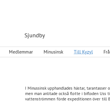
Sjundby
Sjundby
Medlemmar
Minusinsk
Till Kyzyl
Frå
I Minussinsk upphandlades hästar, tarantasser 
men man anlitade också flotte i bifloden Uss ti
vattenströmmen förde expeditionen över till Bj