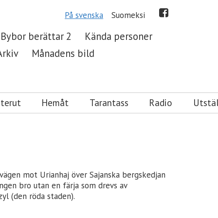
På svenska
Suomeksi
Bybor berättar 2
Kända personer
Arkiv
Månadens bild
terut
Hemåt
Tarantass
Radio
Utstä
a vägen mot Urianhaj över Sajanska bergskedjan
 ingen bro utan en färja som drevs av
yl (den röda staden).