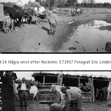
B.14. Några verst efter Reckshin. 3.7.1917. Fotograf Eric Lindén