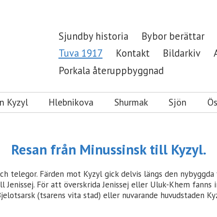
Sjundby historia
Bybor berättar
Tuva 1917
Kontakt
Bildarkiv
Porkala återuppbyggnad
n Kyzyl
Hlebnikova
Shurmak
Sjön
Ös
Resan från Minussinsk till Kyzyl.
och telegor. Färden mot Kyzyl gick delvis längs den nybyggd
ll Jenissej. För att överskrida Jenissej eller Uluk-Khem fanns
elotsarsk (tsarens vita stad) eller nuvarande huvudstaden Kyz