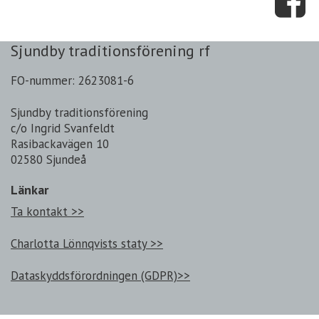
Sjundby traditionsförening rf
FO-nummer: 2623081-6
Sjundby traditionsförening
c/o Ingrid Svanfeldt
Rasibackavägen 10
02580 Sjundeå
Länkar
Ta kontakt >>
Charlotta Lönnqvists staty >>
Dataskyddsförordningen (GDPR)>>