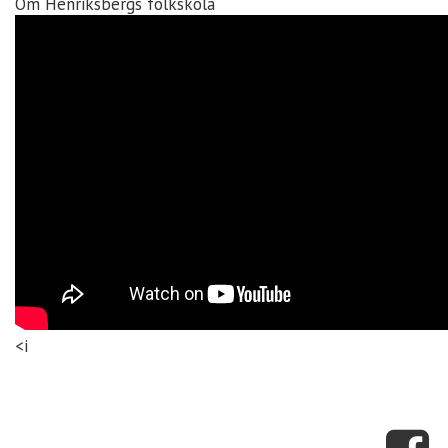
Om Henriksbergs folkskola
<i