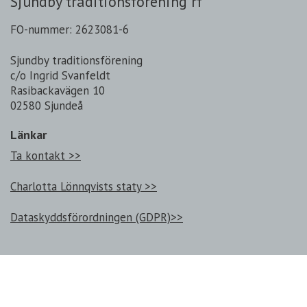
Sjundby traditionsförening rf
FO-nummer: 2623081-6
Sjundby traditionsförening
c/o Ingrid Svanfeldt
Rasibackavägen 10
02580 Sjundeå
Länkar
Ta kontakt >>
Charlotta Lönnqvists staty >>
Dataskyddsförordningen (GDPR)>>