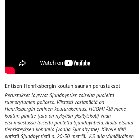
Entisen Henriksbergin koulun saunan perustukset
Perustukset löytyvät Sjundbyntien toiselta puolelta
ruohon/lumen peitossa. Viistosti vastapäätä on
Henriksbergin entinen koulurakennus. HUOM! Älä mene
koulun pihalle (talo on nykyään yksityiskoti) vaan
etsi maastossa toiselta puolelta Sjundbyntietä. Aloita etsintä
tienristeyksen kohdalla (vanha Sjundbyntie). Kävele tätä
entistä Sjundbyntietä n. 20-30 metriä. KS alla ylimääräinen