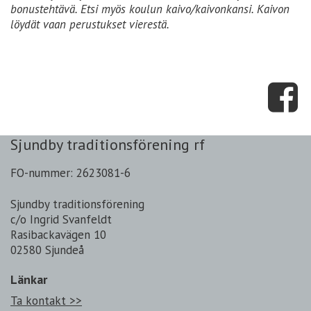
bonustehtävä. Etsi myös koulun kaivo/kaivonkansi. Kaivon
löydät vaan perustukset vierestä.
Sjundby traditionsförening rf
FO-nummer: 2623081-6
Sjundby traditionsförening
c/o Ingrid Svanfeldt
Rasibackavägen 10
02580 Sjundeå
Länkar
Ta kontakt >>