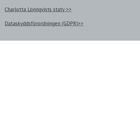
Charlotta Lönnqvists staty >>
Dataskyddsförordningen (GDPR)>>