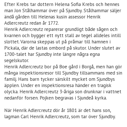
Efter Krebs tar dottern Helena Sofia Krebs och hennes
man Jon Stålhammar över på Sjundby. Stålhammar säljer
ändå gården till Helenas kusin assessor Henrik
Adlercreutz redan år 1772.
Henrik Adlercreutz reparerar grundligt både sågen och
kvarnen och bygger ett nytt stall av tegel alldeles intill
slottet. Varorna skeppas ut på pråmar till hamnen i
Pickala, där de lastas ombord på skutor. Under slutet av
1700-talet har Sjundby inte längre några egna
segelskutor.
Henrik Adlercreutz bor på Boe gård i Borgå, men han gör
många inspektionsresor till Sjundby tillsammans med sin
familj. Hans barn tycker särskilt mycket om Sjundbys
äpplen. Under en inspektionsresa händer en tragisk
olycka. Henrik Adlercreutz 3-åriga son drunknar i vattnet
nedanför forsen. Pojken begravas i Sjundeå kyrka.
När Henrik Adlercreutz dör år 1801 är det hans son,
lagman Carl Henrik Adlercreutz, som tar över Sjundby.