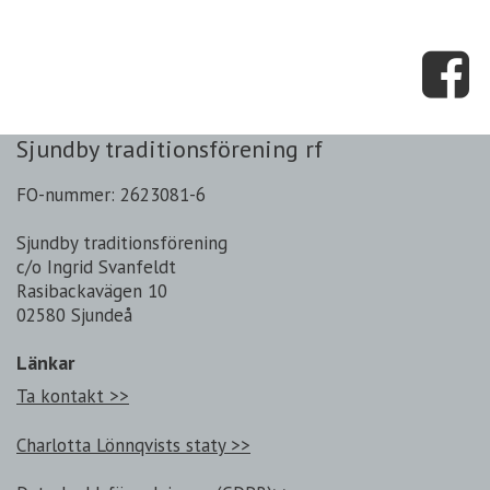
Sjundby traditionsförening rf
FO-nummer: 2623081-6
Sjundby traditionsförening
c/o Ingrid Svanfeldt
Rasibackavägen 10
02580 Sjundeå
Länkar
Ta kontakt >>
Charlotta Lönnqvists staty >>