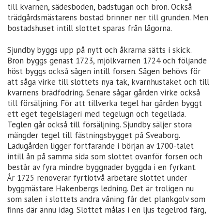
till kvarnen, sädesboden, badstugan och bron. Också
trädgårdsmästarens bostad brinner ner till grunden. Men
bostadshuset intill slottet sparas från lågorna.
Sjundby byggs upp på nytt och åkrarna sätts i skick.
Bron byggs genast 1723, mjölkvarnen 1724 och följande
höst byggs också sågen intill forsen. Sågen behövs för
att såga virke till slottets nya tak, kvarnhustaket och till
kvarnens brädfodring. Senare sågar gården virke också
till försäljning. För att tillverka tegel har gården byggt
ett eget tegelslageri med tegelugn och tegellada.
Teglen går också till försäljning. Sjundby säljer stora
mängder tegel till fästningsbygget på Sveaborg.
Ladugården ligger fortfarande i början av 1700-talet
intill ån på samma sida som slottet ovanför forsen och
består av fyra mindre byggnader byggda i en fyrkant.
År 1725 renoverar fyrtiotvå arbetare slottet under
byggmästare Hakenbergs ledning. Det är troligen nu
som salen i slottets andra våning får det plankgolv som
finns där ännu idag. Slottet målas i en ljus tegelröd färg,