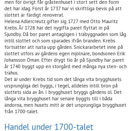
men för övrigt får gråstenhuset i stort sett den form
det har idag. Först år 1737 har vi skriftliga bevis på att
slottet är färdigt renoverat.
Helena Adlercreutz gifter sig 1727 med Otto Mauritz
Krebs. År 1728 har det nygifta paret flyttat in på
Sjundby. Då bor paret antagligen i träbyggnaden som låg
intill slottet och som sparades ifrån branden. Krebs
fortsätter att rusta upp gården. Snickararbetet inne på
slottet utförs av gårdens egen mjölnare, bondsonen Erik
Johansson Öman. Efter drygt tio år på Sjundby har paret
år 1740 byggt upp en storgård med många nya sten- och
trähus.
Det är under Krebs tid som det långa vita brygghusets
ursprungliga del byggs, i tegel, alldeles intill bron på
slottets sida av ån. I brygghuset bryggs gårdens öl. Det
långa vita brygghuset har senare byggts till i båda
ändorna, men husets mitt är det ursprungliga brygghuset
från 1700-talet.
Handel under 1700-talet