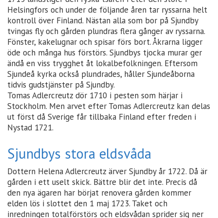
Helsingfors och under de följande åren tar ryssarna helt
kontroll över Finland. Nästan alla som bor på Sjundby
tvingas fly och gården plundras flera gånger av ryssarna.
Fönster, kakelugnar och spisar förs bort. Åkrarna ligger
öde och många hus förstörs. Sjundbys tjocka murar ger
ändå en viss trygghet åt lokalbefolkningen. Eftersom
Sjundeå kyrka också plundrades, håller Sjundeåborna
tidvis gudstjänster på Sjundby.
Tomas Adlercreutz dör 1710 i pesten som härjar i
Stockholm. Men arvet efter Tomas Adlercreutz kan delas
ut först då Sverige får tillbaka Finland efter freden i
Nystad 1721.
Sjundbys stora eldsvåda
Dottern Helena Adlercreutz ärver Sjundby år 1722. Då är
gården i ett uselt skick. Bättre blir det inte. Precis då
den nya ägaren har börjat renovera gården kommer
elden lös i slottet den 1 maj 1723. Taket och
inredningen totalförstörs och eldsvådan sprider sig ner