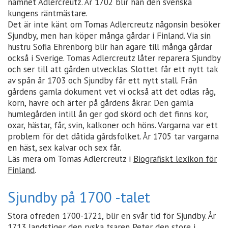
namnet Adlercreutz. År 1702 blir han den svenska
kungens räntmästare.
Det är inte känt om Tomas Adlercreutz någonsin besöker
Sjundby, men han köper många gårdar i Finland. Via sin
hustru Sofia Ehrenborg blir han ägare till många gårdar
också i Sverige. Tomas Adlercreutz låter reparera Sjundby
och ser till att gården utvecklas. Slottet får ett nytt tak
av spån år 1703 och Sjundby får ett nytt stall. Från
gårdens gamla dokument vet vi också att det odlas råg,
korn, havre och ärter på gårdens åkrar. Den gamla
humlegården intill ån ger god skörd och det finns kor,
oxar, hästar, får, svin, kalkoner och höns. Vargarna var ett
problem för det dåtida gårdsfolket. År 1705 tar vargarna
en häst, sex kalvar och sex får.
Läs mera om Tomas Adlercreutz i
Biografiskt lexikon för
Finland
.
Sjundby på 1700 -talet
Stora ofreden 1700-1721, blir en svår tid för Sjundby. År
1713 landstiger den ryska tsaren Peter den store i