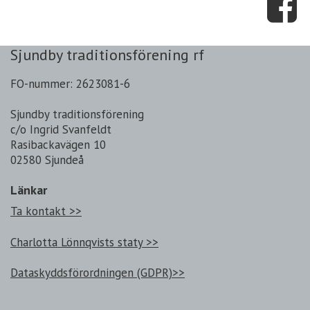
Sjundby traditionsförening rf
FO-nummer: 2623081-6
Sjundby traditionsförening
c/o Ingrid Svanfeldt
Rasibackavägen 10
02580 Sjundeå
Länkar
Ta kontakt >>
Charlotta Lönnqvists staty >>
Dataskyddsförordningen (GDPR)>>