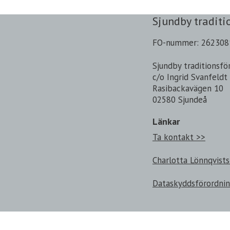
Sjundby traditi
FO-nummer: 262308
Sjundby traditionsfö
c/o Ingrid Svanfeldt
Rasibackavägen 10
02580 Sjundeå
Länkar
Ta kontakt >>
Charlotta Lönnqvists
Dataskyddsförordni