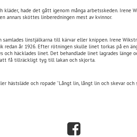
och kläder, hade det gått igenom många arbetsskeden. Irene W
n annars sköttes linberedningen mest av kvinnor.
samlades linstjälkarna till kärvar eller knippen. Irene Wikstr
k redan år 1926. Efter rötningen skulle linet torkas på en äng
s och häcklades linet. Det behandlade linet lagrades länge oc
tt få tillräckligt tyg till lakan och skjorta.
er hästsläde och ropade ”Långt lin, långt lin och skevar och s