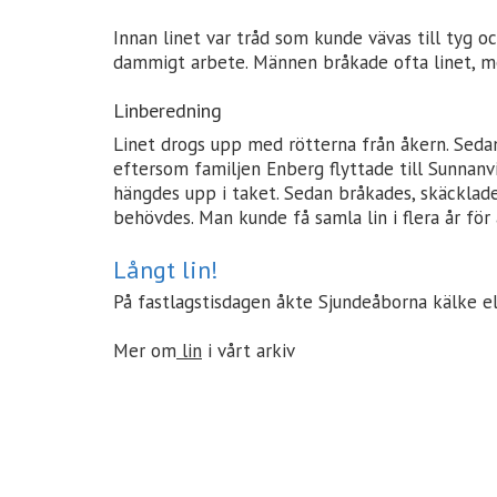
Innan linet var tråd som kunde vävas till tyg 
dammigt arbete. Männen bråkade ofta linet, me
Linberedning
Linet drogs upp med rötterna från åkern. Sedan 
eftersom familjen Enberg flyttade till Sunnanvi
hängdes upp i taket. Sedan bråkades, skäcklade
behövdes. Man kunde få samla lin i flera år för a
Långt lin!
På fastlagstisdagen åkte Sjundeåborna kälke ell
Mer om
lin
i vårt arkiv