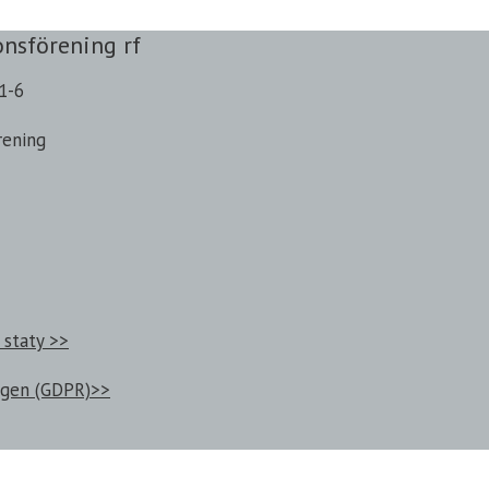
onsförening rf
1-6
rening
 staty >>
ngen (GDPR)>>