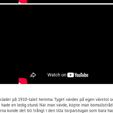
a kläder på 1910-talet hemma. Tyget vävdes på egen vävstol o
ade en ledig stund. När man vävde, köpte man bomullstråd so
rna kunde det bli trångt i den lilla torparstugan som bara ha