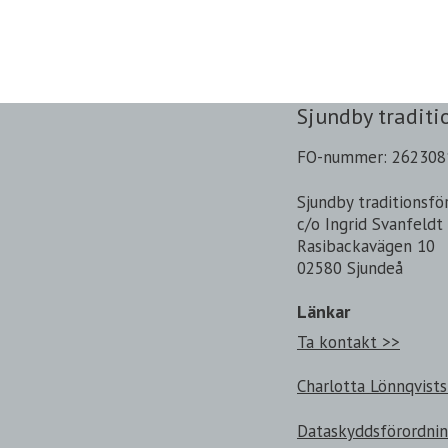
Sjundby traditi
FO-nummer: 262308
Sjundby traditionsfö
c/o Ingrid Svanfeldt
Rasibackavägen 10
02580 Sjundeå
Länkar
Ta kontakt >>
Charlotta Lönnqvists
Dataskyddsförordni