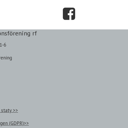
onsförening rf
1-6
rening
 staty >>
ngen (GDPR)>>